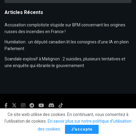
Articles Récents
Accusation complotiste stupide sur BFM concernant les origines
russes des incendies en France !
Humiliation : un député canadien lit les consignes d’une IA en plein
Parlement
Scandale explosif à Matignon : 2 suicides, plusieurs tentatives et
une enquête qui ébranle le gouvernement
Ce site web utilise des cookies. En continuant, vous consentez à
© 2024
LLP
- LeLibrePenseur.org et
Les Editions Fiat Lux
-
Mentions légales.
l'utilisation de cookies.
En savoir plus sur notre politique d’utilisation
des cookies
.
J'accepte
Social Media Auto Publish
Powered By :
XYZScripts.com