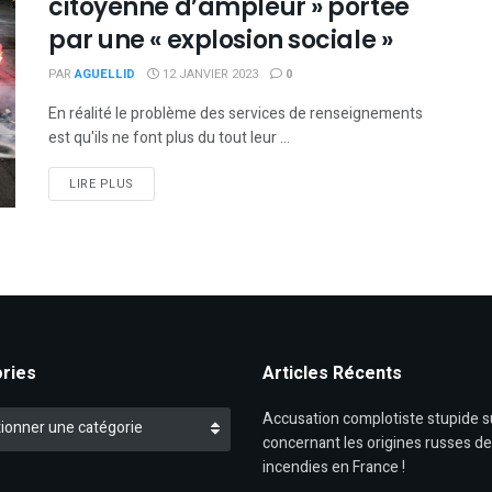
citoyenne d’ampleur » portée
par une « explosion sociale »
PAR
AGUELLID
12 JANVIER 2023
0
En réalité le problème des services de renseignements
est qu'ils ne font plus du tout leur ...
DETAILS
LIRE PLUS
ries
Articles Récents
es
Accusation complotiste stupide 
ionner une catégorie
concernant les origines russes d
incendies en France !