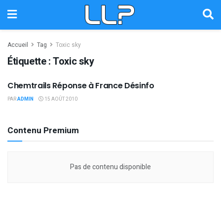
Accueil
Tag
Toxic sky
Étiquette :
Toxic sky
Chemtrails Réponse à France Désinfo
À LA UNE
PAR
ADMIN
15 AOÛT 2010
Contenu Premium
Pas de contenu disponible