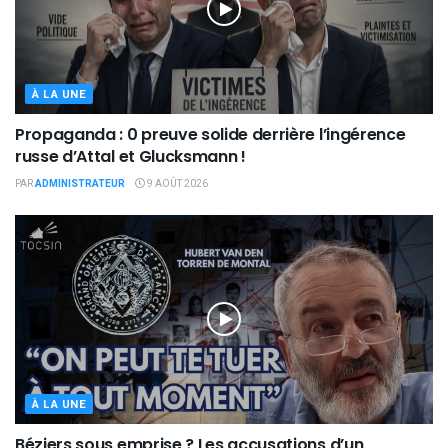
À LA UNE
Propaganda : 0 preuve solide derrière l’ingérence
russe d’Attal et Glucksmann !
PAR
ADMINISTRATEUR
9 AOÛT 2026
À LA UNE
Béziers sous emprise ? Les accusations d’un