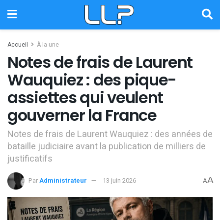
Accueil
À la une
Notes de frais de Laurent
Wauquiez : des pique-
assiettes qui veulent
gouverner la France
Notes de frais de Laurent Wauquiez : des années de
bataille judiciaire avant la publication de milliers de
justificatifs
A
Par
Administrateur
13 juin 2026
A