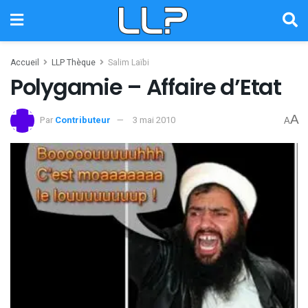
Accueil
LLP Thèque
Salim Laïbi
Polygamie – Affaire d’Etat
A
Par
Contributeur
3 mai 2010
A