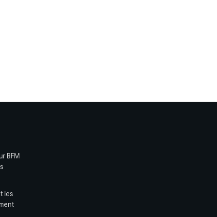
sur BFM
es
t les
ement