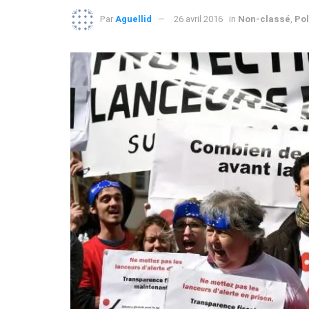
Par
Aguellid
26 avril 2016
in
Non-classé
,
Pol