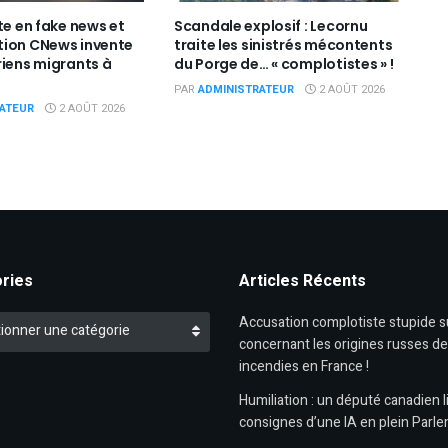
te en fake news et
Scandale explosif : Lecornu
tion CNews invente
traite les sinistrés mécontents
riens migrants à
du Porge de… « complotistes » !
PAR
ADMINISTRATEUR
2 AOÛT 2026
ATEUR
2 AOÛT 2026
ries
Articles Récents
es
Accusation complotiste stupide 
ionner une catégorie
concernant les origines russes d
incendies en France !
Humiliation : un député canadien li
consignes d’une IA en plein Parl