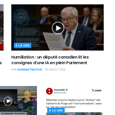
À LA UNE
Humiliation : un député canadien lit les
s
consignes d’une IA en plein Parlement
PAR
ADMINISTRATEUR
3 AOÛT 2026
À LA UNE