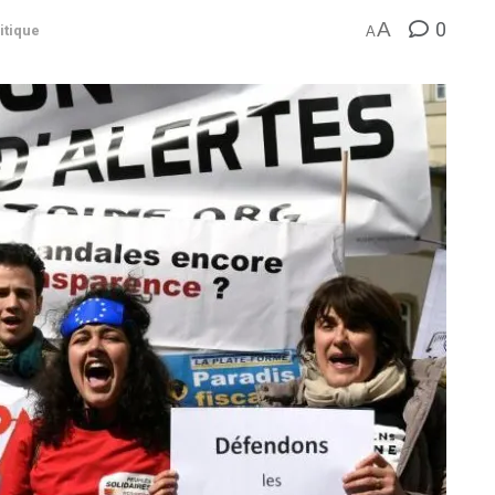
0
A
itique
A