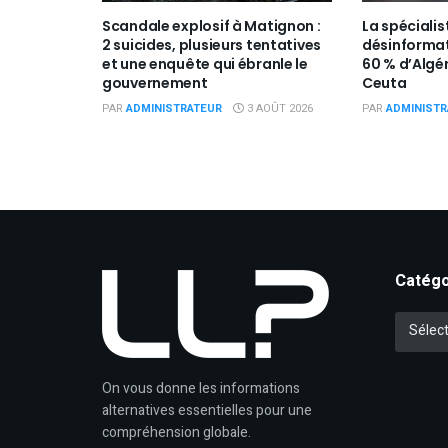
Scandale explosif à Matignon :
La spécialis
2 suicides, plusieurs tentatives
désinforma
et une enquête qui ébranle le
60 % d’Algé
gouvernement
Ceuta
PAR
ADMINISTRATEUR
3 AOÛT 2026
PAR
ADMINISTR
Catégo
Catégori
Sélect
On vous donne les informations
alternatives essentielles pour une
compréhension globale.