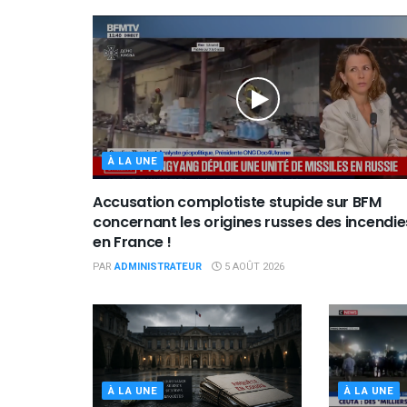
À LA UNE
Accusation complotiste stupide sur BFM
concernant les origines russes des incendie
en France !
PAR
ADMINISTRATEUR
5 AOÛT 2026
À LA UNE
À LA UNE