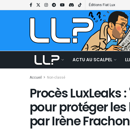
Éditions Fiat Lux
ACTU AU SCALPEL
L
Accueil
Non-classé
Procès LuxLeaks : 
pour protéger les 
par Irène Frachon