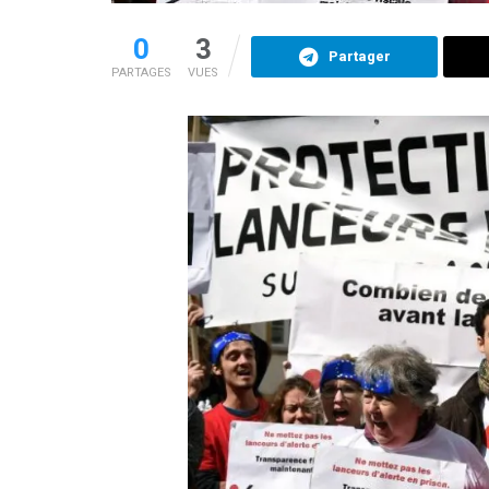
0
3
Partager
PARTAGES
VUES