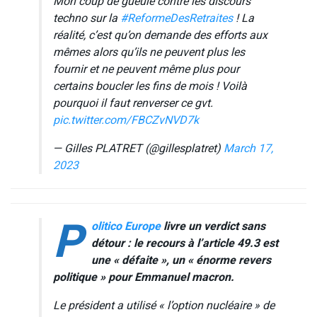
Mon coup de gueule contre les discours
techno sur la
#ReformeDesRetraites
! La
réalité, c’est qu’on demande des efforts aux
mêmes alors qu’ils ne peuvent plus les
fournir et ne peuvent même plus pour
certains boucler les fins de mois ! Voilà
pourquoi il faut renverser ce gvt.
pic.twitter.com/FBCZvNVD7k
— Gilles PLATRET (@gillesplatret)
March 17,
2023
P
olitico Europe
livre un verdict sans
détour : le recours à l’article 49.3 est
une «
défaite »
, un «
énorme revers
politique »
pour Emmanuel macron.
Le président a utilisé «
l’option nucléaire »
de