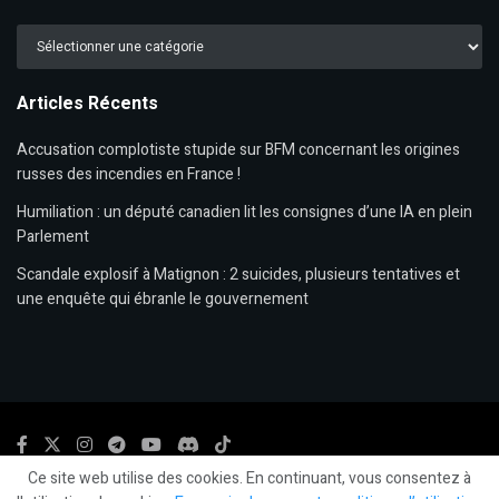
Catégories
Articles Récents
Accusation complotiste stupide sur BFM concernant les origines
russes des incendies en France !
Humiliation : un député canadien lit les consignes d’une IA en plein
Parlement
Scandale explosif à Matignon : 2 suicides, plusieurs tentatives et
une enquête qui ébranle le gouvernement
Ce site web utilise des cookies. En continuant, vous consentez à
© 2024
LLP
- LeLibrePenseur.org et
Les Editions Fiat Lux
-
Mentions légales.