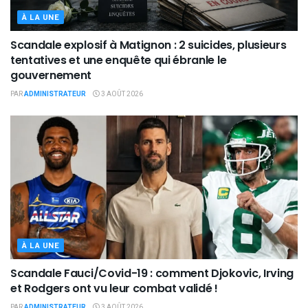
À LA UNE
Scandale explosif à Matignon : 2 suicides, plusieurs
tentatives et une enquête qui ébranle le
gouvernement
PAR
ADMINISTRATEUR
3 AOÛT 2026
À LA UNE
Scandale Fauci/Covid-19 : comment Djokovic, Irving
et Rodgers ont vu leur combat validé !
PAR
ADMINISTRATEUR
3 AOÛT 2026