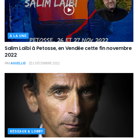
À LA UNE
Salim Laïbi à Petosse, en Vendée cette fin novembre
2022
PAR
AGUELLID
2 DÉCEMBRE 2022
RÉSEAUX & LOBBY