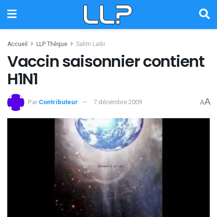
Accueil
LLP Thèque
Salim Laïbi
Vaccin saisonnier contient
H1N1
A
Par
Contributeur
7 décembre 2009
A