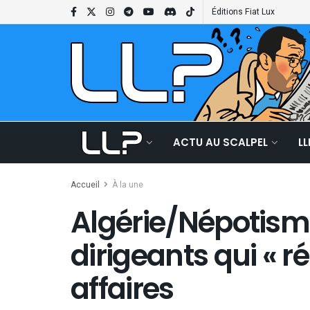
Éditions Fiat Lux
ACTU AU SCALPEL
L
Accueil
À la une
Algérie/Népotisme
dirigeants qui « r
affaires