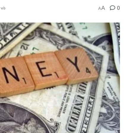
0
A
reb
A