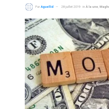
Par
Aguellid
28 juillet 2019
in
À la une
,
Magh