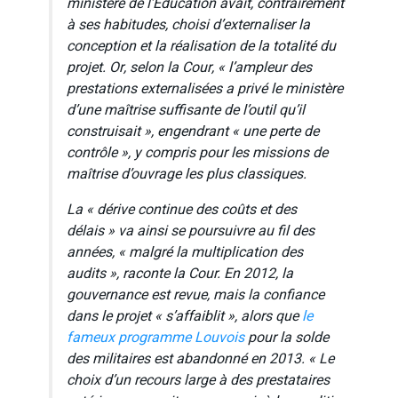
ministère de l’Education avait, contrairement
à ses habitudes, choisi d’externaliser la
conception et la réalisation de la totalité du
projet. Or, selon la Cour,
« l’ampleur des
prestations externalisées a privé le ministère
d’une maîtrise suffisante de l’outil qu’il
construisait »,
engendrant
« une perte de
contrôle »,
y compris pour les missions de
maîtrise d’ouvrage les plus classiques.
La
« dérive continue des coûts et des
délais »
va ainsi se poursuivre au fil des
années,
« malgré la multiplication des
audits »,
raconte la Cour. En 2012, la
gouvernance est revue, mais la confiance
dans le projet
« s’affaiblit »,
alors que
le
fameux programme Louvois
pour la solde
des militaires est abandonné en 2013.
« Le
choix d’un recours large à des prestataires