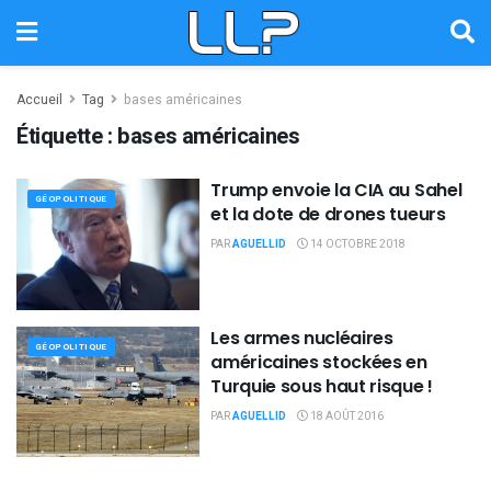
Accueil
Tag
bases américaines
Étiquette :
bases américaines
Trump envoie la CIA au Sahel
GÉOPOLITIQUE
et la dote de drones tueurs
PAR
AGUELLID
14 OCTOBRE 2018
Les armes nucléaires
GÉOPOLITIQUE
américaines stockées en
Turquie sous haut risque !
PAR
AGUELLID
18 AOÛT 2016