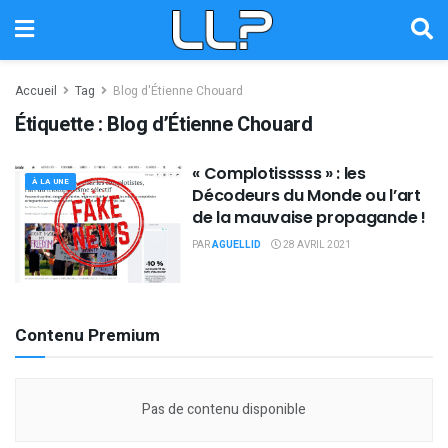
Accueil
Tag
Blog d'Étienne Chouard
Étiquette :
Blog d’Étienne Chouard
« Complotisssss » : les
À LA UNE
Décodeurs du Monde ou l’art
de la mauvaise propagande !
PAR
AGUELLID
28 AVRIL 2021
Contenu Premium
Pas de contenu disponible