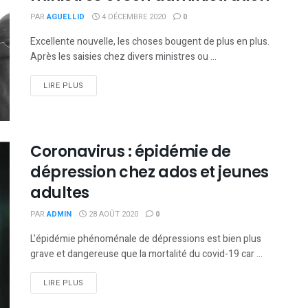
PAR
AGUELLID
4 DÉCEMBRE 2020
0
Excellente nouvelle, les choses bougent de plus en plus.
Après les saisies chez divers ministres ou ...
DETAILS
LIRE PLUS
Coronavirus : épidémie de
dépression chez ados et jeunes
adultes
PAR
ADMIN
28 AOÛT 2020
0
L'épidémie phénoménale de dépressions est bien plus
grave et dangereuse que la mortalité du covid-19 car ...
DETAILS
LIRE PLUS