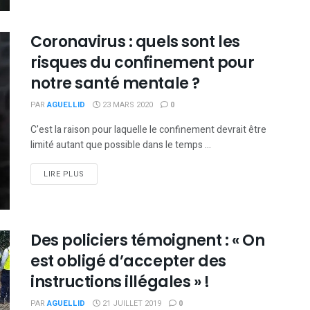
Coronavirus : quels sont les
risques du confinement pour
notre santé mentale ?
PAR
AGUELLID
23 MARS 2020
0
C'est la raison pour laquelle le confinement devrait être
limité autant que possible dans le temps ...
DETAILS
LIRE PLUS
Des policiers témoignent : « On
est obligé d’accepter des
instructions illégales » !
PAR
AGUELLID
21 JUILLET 2019
0