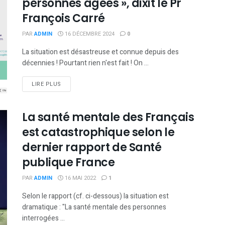
personnes âgées », dixit le Pr
François Carré
PAR
ADMIN
16 DÉCEMBRE 2024
0
La situation est désastreuse et connue depuis des
décennies ! Pourtant rien n'est fait ! On ...
DETAILS
LIRE PLUS
La santé mentale des Français
est catastrophique selon le
dernier rapport de Santé
publique France
PAR
ADMIN
16 MAI 2022
1
Selon le rapport (cf. ci-dessous) la situation est
dramatique : "La santé mentale des personnes
interrogées ...