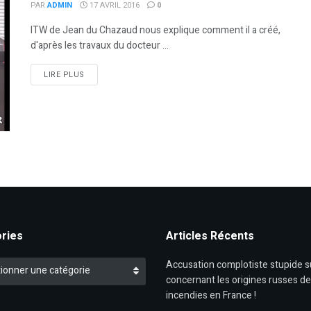
PAR
ADMIN
17 AVRIL 2016
0
ITW de Jean du Chazaud nous explique comment il a créé,
d'après les travaux du docteur ...
DETAILS
LIRE PLUS
ries
Articles Récents
es
Accusation complotiste stupide 
ionner une catégorie
concernant les origines russes d
incendies en France !