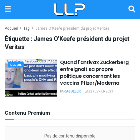
Accueil
Tag
James O'Keefe président du projet Veritas
Étiquette :
James O’Keefe président du projet
Veritas
Quand l'antivax Zuckerberg
À LA UNE
enfreignait sa propre
politique concernant les
vaccins Pfizer/Moderna
PAR
AGUELLID
22 FÉVRIER 2021
Contenu Premium
Pas de contenu disponible