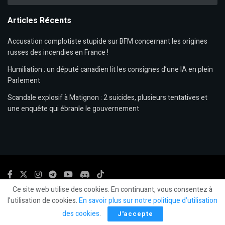
Articles Récents
Accusation complotiste stupide sur BFM concernant les origines
russes des incendies en France !
Humiliation : un député canadien lit les consignes d’une IA en plein
Parlement
Scandale explosif à Matignon : 2 suicides, plusieurs tentatives et
une enquête qui ébranle le gouvernement
Ce site web utilise des cookies. En continuant, vous consentez à
© 2024
LLP
- LeLibrePenseur.org et
Les Editions Fiat Lux
-
Mentions légales.
l'utilisation de cookies.
En savoir plus sur notre politique d’utilisation
des cookies
.
J'accepte
Social Media Auto Publish
Powered By :
XYZScripts.com