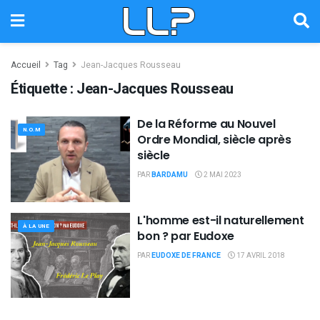
Accueil
Tag
Jean-Jacques Rousseau
Étiquette :
Jean-Jacques Rousseau
De la Réforme au Nouvel
N.O.M
Ordre Mondial, siècle après
siècle
PAR
BARDAMU
2 MAI 2023
L'homme est-il naturellement
À LA UNE
bon ? par Eudoxe
PAR
EUDOXE DE FRANCE
17 AVRIL 2018