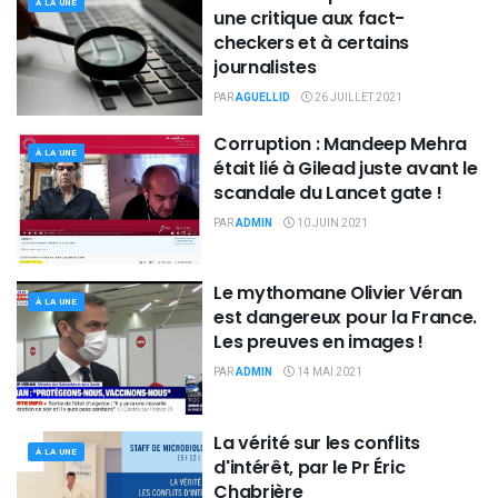
À LA UNE
une critique aux fact-
checkers et à certains
journalistes
PAR
AGUELLID
26 JUILLET 2021
Corruption : Mandeep Mehra
À LA UNE
était lié à Gilead juste avant le
scandale du Lancet gate !
PAR
ADMIN
10 JUIN 2021
Le mythomane Olivier Véran
À LA UNE
est dangereux pour la France.
Les preuves en images !
PAR
ADMIN
14 MAI 2021
La vérité sur les conflits
À LA UNE
d'intérêt, par le Pr Éric
Chabrière