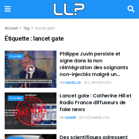
Accueil
Tag
lancet gate
Étiquette :
lancet gate
Philippe Juvin persiste et
À LA UNE
signe dans la non
réintégration des soignants
non-injectés malgré un
hôpital en faillite !
PAR
AGUELLID
5 JANVIER 2023
Lancet gate : Catherine Hill et
À LA UNE
Radio France diffuseurs de
fake news
PAR
ADMIN
4 DÉCEMBRE 2022
Des scientifiques adressent