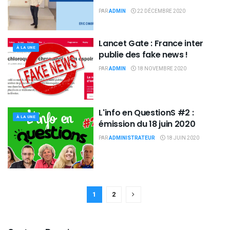
PAR
ADMIN
22 DÉCEMBRE 2020
Lancet Gate : France inter
À LA UNE
publie des fake news !
PAR
ADMIN
18 NOVEMBRE 2020
L'info en QuestionS #2 :
À LA UNE
émission du 18 juin 2020
PAR
ADMINISTRATEUR
18 JUIN 2020
1
2