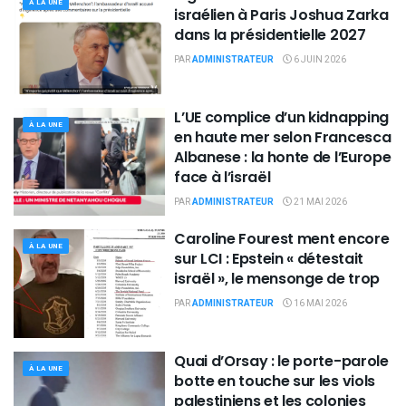
À LA UNE
israélien à Paris Joshua Zarka
dans la présidentielle 2027
PAR
ADMINISTRATEUR
6 JUIN 2026
L’UE complice d’un kidnapping
À LA UNE
en haute mer selon Francesca
Albanese : la honte de l’Europe
face à l’israël
PAR
ADMINISTRATEUR
21 MAI 2026
Caroline Fourest ment encore
À LA UNE
sur LCI : Epstein « détestait
israël », le mensonge de trop
PAR
ADMINISTRATEUR
16 MAI 2026
Quai d’Orsay : le porte-parole
À LA UNE
botte en touche sur les viols
palestiniens et les colonies