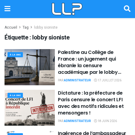
Accueil
Tag
lobby sioniste
Étiquette :
lobby sioniste
Palestine au Collège de
À LA UNE
France : un jugement qui
ébranle la censure
académique par le lobby
sioniste
PAR
ADMINISTRATEUR
17 JUILLET 2026
Dictature : la préfecture de
À LA UNE
Paris censure le concert LFI
avec des motifs ridicules et
mensongers !
PAR
ADMINISTRATEUR
18 JUIN 2026
Ingérence de l’ambassadeur