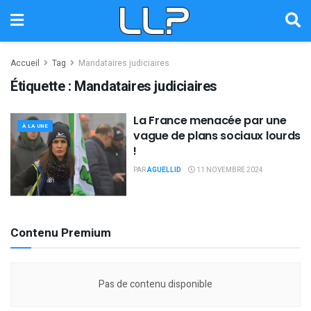
Accueil
Tag
Mandataires judiciaires
Étiquette :
Mandataires judiciaires
La France menacée par une
À LA UNE
vague de plans sociaux lourds
!
PAR
AGUELLID
11 NOVEMBRE 2024
Contenu Premium
Pas de contenu disponible