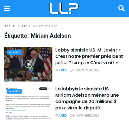
Accueil
Tag
Miriam Adelson
Étiquette :
Miriam Adelson
Lobby sioniste US. M. Levin : «
À LA UNE
C’est notre premier président
juif. ». Trump : « C’est vrai ! »
PAR
CED
18 DÉCEMBRE 2025
La lobbyiste sioniste US
À LA UNE
Miriam Adelson mènera une
campagne de 20 millions $
pour virer le député
républicain anti sioniste
PAR
CED
8 NOVEMBRE 2025
Thomas Massie