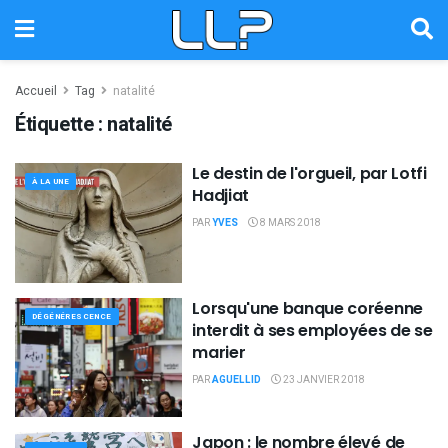
Accueil
Tag
natalité
Étiquette :
natalité
Le destin de l'orgueil, par Lotfi
À LA UNE
Hadjiat
PAR
YVES
8 MARS 2018
Lorsqu'une banque coréenne
DÉGÉNÉRESCENCE
interdit à ses employées de se
marier
PAR
AGUELLID
23 JANVIER 2018
Japon : le nombre élevé de