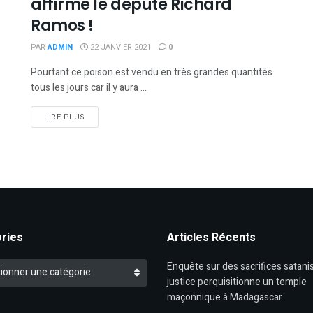
affirme le député Richard
Ramos !
PAR
ADMIN
22 JANVIER 2021
0
Pourtant ce poison est vendu en très grandes quantités
tous les jours car il y aura ...
DETAILS
LIRE PLUS
ries
Articles Récents
es
Enquête sur des sacrifices satanist
ionner une catégorie
justice perquisitionne un temple
maçonnique à Madagascar