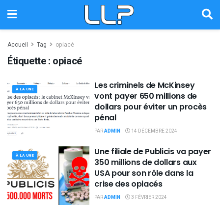
Accueil
Tag
opiacé
Étiquette :
opiacé
Les criminels de McKinsey
À LA UNE
vont payer 650 millions de
dollars pour éviter un procès
pénal
PAR
ADMIN
14 DÉCEMBRE 2024
Une filiale de Publicis va payer
À LA UNE
350 millions de dollars aux
USA pour son rôle dans la
crise des opiacés
PAR
ADMIN
3 FÉVRIER 2024