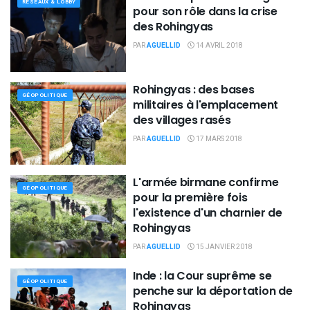
RÉSEAUX & LOBBY
pour son rôle dans la crise
des Rohingyas
PAR
AGUELLID
14 AVRIL 2018
Rohingyas : des bases
GÉOPOLITIQUE
militaires à l'emplacement
des villages rasés
PAR
AGUELLID
17 MARS 2018
L'armée birmane confirme
GÉOPOLITIQUE
pour la première fois
l'existence d'un charnier de
Rohingyas
PAR
AGUELLID
15 JANVIER 2018
Inde : la Cour suprême se
GÉOPOLITIQUE
penche sur la déportation de
Rohingyas