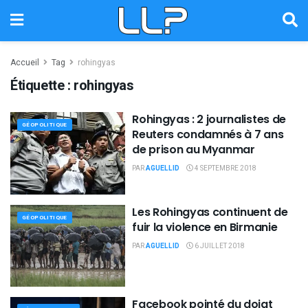
Accueil
Tag
rohingyas
Étiquette :
rohingyas
Rohingyas : 2 journalistes de
GÉOPOLITIQUE
Reuters condamnés à 7 ans
de prison au Myanmar
PAR
AGUELLID
4 SEPTEMBRE 2018
Les Rohingyas continuent de
GÉOPOLITIQUE
fuir la violence en Birmanie
PAR
AGUELLID
6 JUILLET 2018
Facebook pointé du doigt