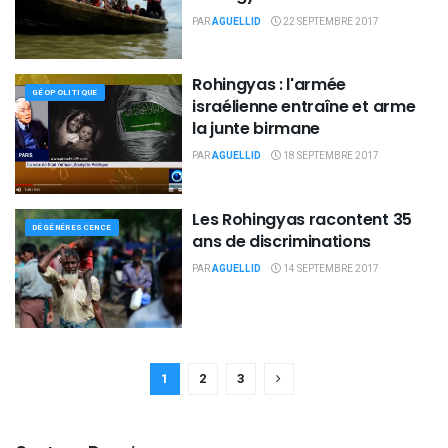
PAR
AGUELLID
22 SEPTEMBRE 2017
Rohingyas : l'armée
GÉOPOLITIQUE
israélienne entraîne et arme
la junte birmane
PAR
AGUELLID
18 SEPTEMBRE 2017
Les Rohingyas racontent 35
DÉGÉNÉRESCENCE
ans de discriminations
PAR
AGUELLID
14 SEPTEMBRE 2017
1
2
3