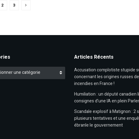
2
3
ries
Articles Récents
es
Accusation complotiste stupide 
ionner une catégorie
concernant les origines russes d
incendies en France !
Humiliation : un député canadien li
consignes d’une IA en plein Parl
Scandale explosif à Matignon : 2 s
plusieurs tentatives et une enquê
ébranle le gouvernement