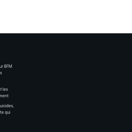
sur BFM
es
t les
ement
uicides,
te qui