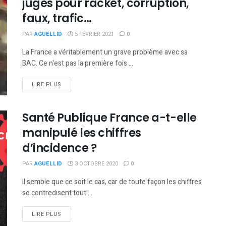
jugés pour racket, corruption,
faux, trafic…
PAR
AGUELLID
5 FÉVRIER 2021
0
La France a véritablement un grave problème avec sa
BAC. Ce n'est pas la première fois ...
DETAILS
LIRE PLUS
Santé Publique France a-t-elle
manipulé les chiffres
d’incidence ?
PAR
AGUELLID
3 OCTOBRE 2020
0
Il semble que ce soit le cas, car de toute façon les chiffres
se contredisent tout ...
DETAILS
LIRE PLUS