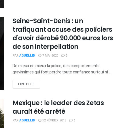
Seine-Saint-Denis : un
trafiquant accuse des policiers
d'avoir dérobé 90.000 euros lors
de son interpellation
PAR
AGUELLID
7 MAI 2020
0
De mieux en mieux la police, des comportements
gravissimes qui font perdre toute confiance surtout si ...
DETAILS
LIRE PLUS
Mexique : le leader des Zetas
aurait été arrêté
PAR
AGUELLID
12 FÉVRIER 2018
0