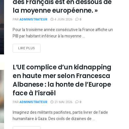
des Français est en dessous de
la moyenne européenne. »
PAR
ADMINISTRATEUR
4 JUIN 2026
0
Pour la troisième année consécutive la France affiche un
PIB par habitant inférieur à la moyenne ...
DETAILS
LIRE PLUS
L’UE complice d’un kidnapping
en haute mer selon Francesca
Albanese : la honte de l’Europe
face à l’israël
PAR
ADMINISTRATEUR
21 MAI 2026
0
Imaginez des militants pacifistes, partis livrer de l’aide
humanitaire à Gaza. Des civils de dizaines de ...