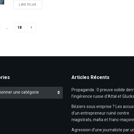
DETAILS
LIRE PLUS
…
18
ries
Articles Récents
es
Propaganda : 0 preuve solide derr
ionner une catégorie
l’ingérence russe d’Attal et Gluck
Béziers sous emprise ? Les accus
d’un entrepreneur ruiné contre
magistrats, mafia et franc-maçon
Agression d’une journaliste par un