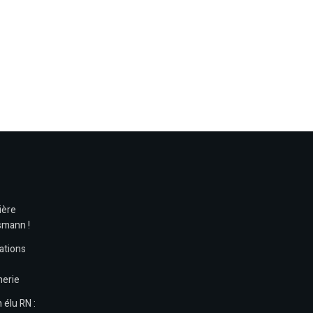
ière
smann !
ations
nerie
 élu RN :