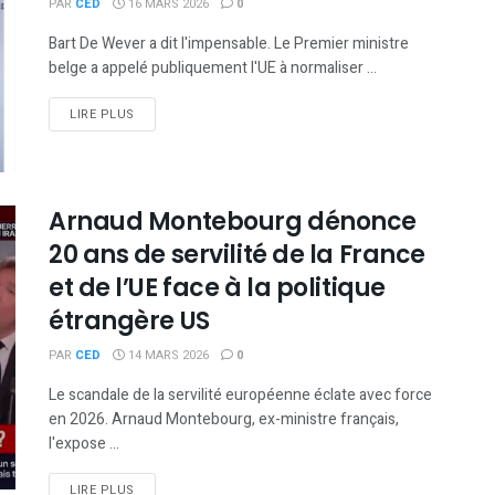
PAR
CED
16 MARS 2026
0
Bart De Wever a dit l'impensable. Le Premier ministre
belge a appelé publiquement l'UE à normaliser ...
DETAILS
LIRE PLUS
Arnaud Montebourg dénonce
20 ans de servilité de la France
et de l’UE face à la politique
étrangère US
PAR
CED
14 MARS 2026
0
Le scandale de la servilité européenne éclate avec force
en 2026. Arnaud Montebourg, ex-ministre français,
l'expose ...
DETAILS
LIRE PLUS