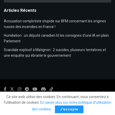
Articles Récents
Accusation complotiste stupide sur BFM concernant les origines
russes des incendies en France !
Humiliation : un député canadien lit les consignes d’une IA en plein
Parlement
Scandale explosif à Matignon : 2 suicides, plusieurs tentatives et
une enquête qui ébranle le gouvernement
Ce site web utilise des cookies. En continuant, vous consentez à
© 2024
LLP
- LeLibrePenseur.org et
Les Editions Fiat Lux
-
Mentions légales.
l'utilisation de cookies.
En savoir plus sur notre politique d’utilisation
des cookies
.
J'accepte
Social Media Auto Publish
Powered By :
XYZScripts.com