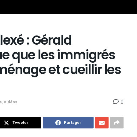
xé : Gérald
e que les immigrés
ménage et cueillir les
0
e
,
Vidéos
Tweeter
Partager