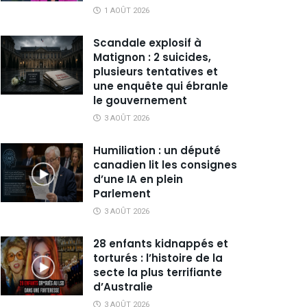
1 AOÛT 2026
Scandale explosif à
Matignon : 2 suicides,
plusieurs tentatives et
une enquête qui ébranle
le gouvernement
3 AOÛT 2026
Humiliation : un député
canadien lit les consignes
d’une IA en plein
Parlement
3 AOÛT 2026
28 enfants kidnappés et
torturés : l’histoire de la
secte la plus terrifiante
d’Australie
3 AOÛT 2026