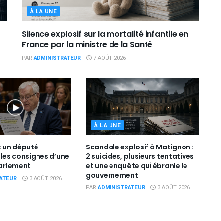
À LA UNE
Silence explosif sur la mortalité infantile en
France par la ministre de la Santé
PAR
ADMINISTRATEUR
7 AOÛT 2026
À LA UNE
: un député
Scandale explosif à Matignon :
 les consignes d’une
2 suicides, plusieurs tentatives
Parlement
et une enquête qui ébranle le
gouvernement
ATEUR
3 AOÛT 2026
PAR
ADMINISTRATEUR
3 AOÛT 2026