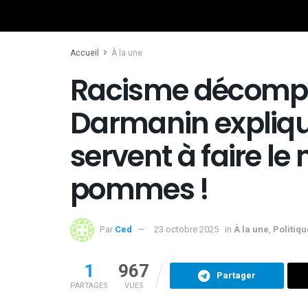
Accueil
À la une
Racisme décomple
Darmanin expliqu
servent à faire le 
pommes !
Par
Ced
23 octobre 2025
in
À la une
,
Politiqu
1
967
Partager
PARTAGES
VUES