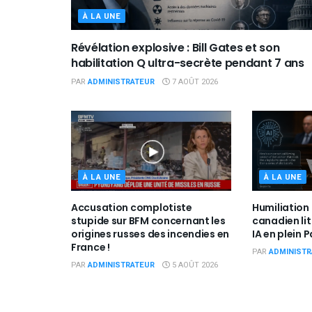
À LA UNE
Révélation explosive : Bill Gates et son
habilitation Q ultra-secrète pendant 7 ans
PAR
ADMINISTRATEUR
7 AOÛT 2026
À LA UNE
À LA UNE
Accusation complotiste
Humiliation 
stupide sur BFM concernant les
canadien lit
origines russes des incendies en
IA en plein 
France !
PAR
ADMINISTR
PAR
ADMINISTRATEUR
5 AOÛT 2026