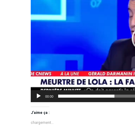
00:00
J’aime ça :
chargement…