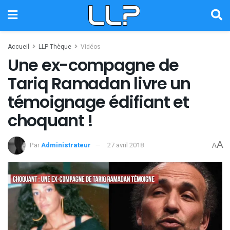
Accueil
LLP Thèque
Vidéos
Une ex-compagne de
Tariq Ramadan livre un
témoignage édifiant et
choquant !
A
Par
Administrateur
27 avril 2018
A