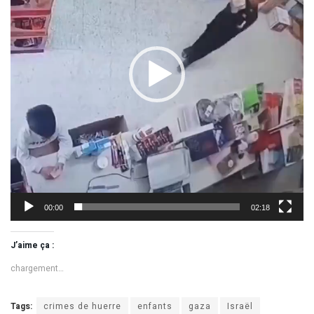
00:00
02:18
J’aime ça :
chargement…
Tags:
crimes de huerre
enfants
gaza
Israël