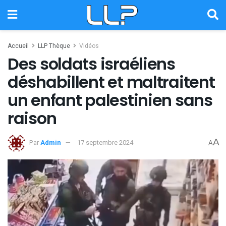
Accueil
LLP Thèque
Vidéos
Des soldats israéliens
déshabillent et maltraitent
un enfant palestinien sans
raison
A
Par
Admin
17 septembre 2024
A