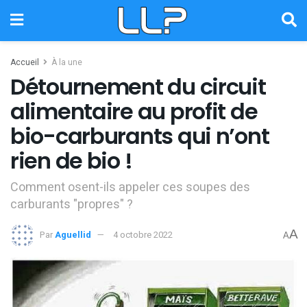
Accueil
À la une
Détournement du circuit
alimentaire au profit de
bio-carburants qui n’ont
rien de bio !
Comment osent-ils appeler ces soupes des
carburants "propres" ?
A
Par
Aguellid
4 octobre 2022
A