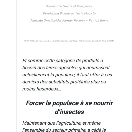
Sowing the Seeds of Prosperity:
Developing Bioenergy Technology to
Alleviate Smallholder Farmer Poverty – Patrick Binns
Petite recherche sur Google. Le juteux business vert avec les plus gros pollueurs de la planète
Et comme cette catégorie de produits a
besoin des terres agricoles qui nourrissent
actuellement la populace, il faut offrir à ces
derniers des substituts protéinés plus ou
moins hasardeux…
Forcer la populace à se nourrir
d’insectes
Maintenant que l’agriculture, et même
l’ensemble du secteur primaire, a cédé le