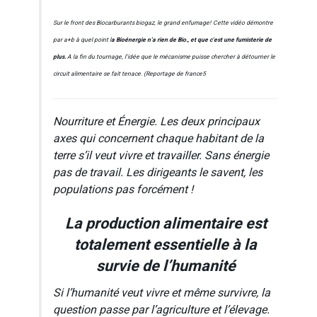
Sur le front des Biocarburants biogaz, le grand enfumage!
Cette vidéo démontre
par a+b à quel point l
a
Bioénergie n’a rien de Bio., et que c’est une fumisterie de
plus.
A la fin du tournage, l’idée que le mécanisme puisse chercher à détourner le
circuit alimentaire se fait tenace. (Reportage de france5
Nourriture et Énergie. Les deux principaux
axes qui concernent chaque habitant de la
terre s’il veut vivre et travailler. Sans énergie
pas de travail. Les dirigeants le savent, les
populations pas forcément !
La production alimentaire est
totalement essentielle à la
survie de l’humanité
Si l’humanité veut vivre et même survivre, la
question passe par l’agriculture et l’élevage.