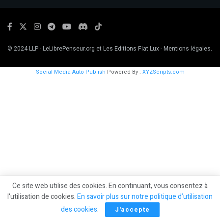
© 2024
LLP
- LeLibrePenseur.org et
Les Editions Fiat Lux
-
Mentions légales.
Social Media Auto Publish
Powered By :
XYZScripts.com
Ce site web utilise des cookies. En continuant, vous consentez à
l'utilisation de cookies.
En savoir plus sur notre politique d’utilisation
des cookies
.
J'accepte