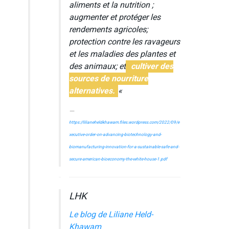
aliments et la nutrition ;
augmenter et protéger les
rendements agricoles;
protection contre les ravageurs
et les maladies des plantes et
des animaux; et
cultiver des
sources de nourriture
alternatives.
«
https://lilianeheldkhawam.files.wordpress.com/2022/09/e
xecutive-order-on-advancing-biotechnology-and-
biomanufacturing-innovation-for-a-sustainable-safe-and-
secure-american-bioeconomy-the-white-house-1.pdf
LHK
Le blog de Liliane Held-
Khawam