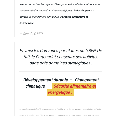
avec un accent sur les pays en développement. Le Partenariat concentre
ses activités dans trois domaines stratégiques : le développement
durable, le changement climatique, la
sécurité alimentaire et
énergétique.
Site du GBEP
Et voici les domaines prioritaires du GBEP. De
fait, le Partenariat concentre ses activités
dans trois domaines stratégiques :
Développement durable
–
Changement
climatique
–
Sécurité alimentaire et
énergétique
.
Le développement durable a un raisonnement qui lui appartient et que peu de non initiés arrivent à
suivre et à valider. Le problème est que ce concept est soutenu par tout ce que la terre comporte