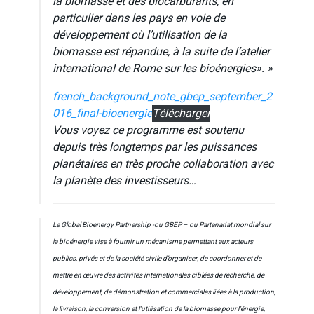
la biomasse et des biocarburants, en
particulier dans les pays en voie de
développement où l’utilisation de la
biomasse est répandue, à la suite de l’atelier
international de Rome sur les bioénergies». »
french_background_note_gbep_september_2
016_final-bioenergie
Télécharger
Vous voyez ce programme est soutenu
depuis très longtemps par les puissances
planétaires en très proche collaboration avec
la planète des investisseurs…
Le Global Bioenergy Partnership -ou GBEP – ou Partenariat mondial sur
la bioénergie vise à fournir un mécanisme permettant aux acteurs
publics, privés et de la société civile d’organiser, de coordonner et de
mettre en œuvre des activités internationales ciblées de recherche, de
développement, de démonstration et commerciales liées à la production,
la livraison, la conversion et l’utilisation de la biomasse pour l’énergie,