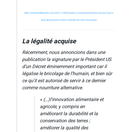
https://lilianeheldkhawam.com/2020/11/04/bill-gates-a-un-projet-alimentaire-sain-pour-vous-a-
base-dexcrements-humains-lexemple-de-swiss-food-valley/
La légalité acquise
Récemment, nous annoncions dans une
publication la signature par le Président US
d’un Décret éminemment important car il
légalise le bricolage de l’humain, et bien sûr
ce qu’il est autorisé de servir à ce dernier
comme nourriture alternative.
« (…)
l’innovation alimentaire et
agricole, y compris en
améliorant la durabilité et la
conservation des terres ;
améliorer la qualité des