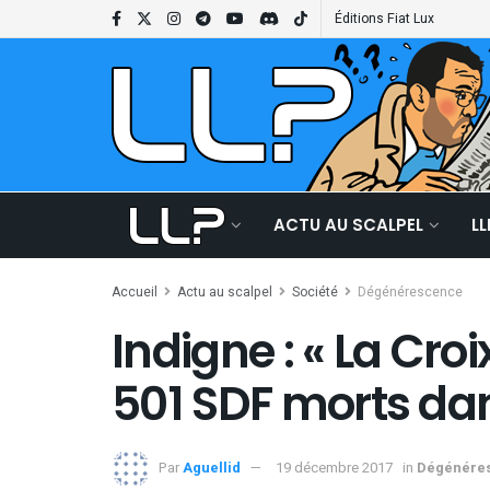
Éditions Fiat Lux
ACTU AU SCALPEL
L
Accueil
Actu au scalpel
Société
Dégénérescence
Indigne : « La Cro
501 SDF morts dan
Par
Aguellid
19 décembre 2017
in
Dégénére