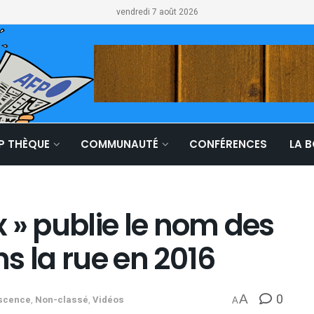
vendredi 7 août 2026
LP THÈQUE
COMMUNAUTÉ
CONFÉRENCES
LA 
ix » publie le nom des
s la rue en 2016
0
A
scence
,
Non-classé
,
Vidéos
A