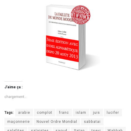
J’aime ça :
chargement…
Tags:
arabie
complot
franc
islam
juis
lucifer
maçonnerie
Nouvel Ordre Mondial
sabbatai
salafites
salaistes
saoud
Satan
tsevi
Wahhab