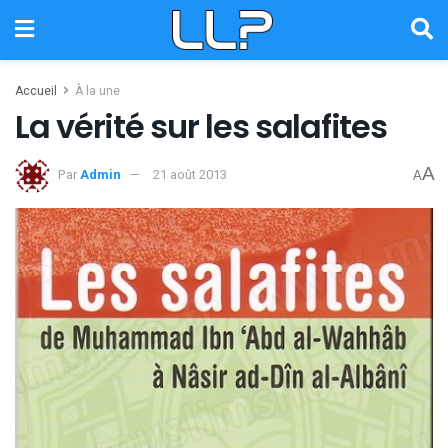
Accueil
À la une
La vérité sur les salafites
A
Par
Admin
21 août 2013
A