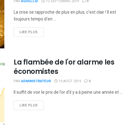
PAR
AGUELLID
12 SEPTEMBRE 2019
0
La crise se rapproche de plus en plus, c'est clair ! Il est
toujours temps d'en ...
DETAILS
LIRE PLUS
La flambée de l'or alarme les
économistes
PAR
ADMINISTRATEUR
10 AOÛT 2019
0
Il suffit de voir le prix de l'or d'il y a à peine une année et ...
DETAILS
LIRE PLUS