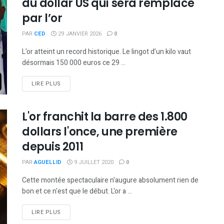
du dollar US qui sera remplacé
par l’or
PAR
CED
29 JANVIER 2026
0
L’or atteint un record historique. Le lingot d’un kilo vaut
désormais 150 000 euros ce 29 ...
DETAILS
LIRE PLUS
L'or franchit la barre des 1.800
dollars l'once, une première
depuis 2011
PAR
AGUELLID
9 JUILLET 2020
0
Cette montée spectaculaire n'augure absolument rien de
bon et ce n'est que le début. L'or a ...
DETAILS
LIRE PLUS