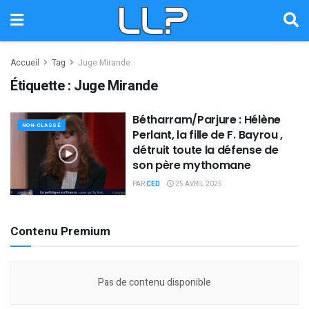
Accueil
Tag
Juge Mirande
Étiquette :
Juge Mirande
Bétharram/Parjure : Hélène
NON-CLASSÉ
Perlant, la fille de F. Bayrou ,
détruit toute la défense de
son père mythomane
PAR
CED
25 AVRIL 2025
Contenu Premium
Pas de contenu disponible