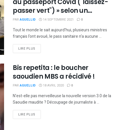
au passeport Covid ("laissez-
passer vert") » selon un
enregistrement du ministère de
PAR
AGUELLID
14 SEPTEMBRE 2021
0
la santé israélien
Tout le monde le sait aujourd'hui, plusieurs ministres
français l'ont avoué, le pass sanitaire n'a aucune ...
DETAILS
LIRE PLUS
Bis repetita : le boucher
saoudien MBS a récidivé !
PAR
AGUELLID
18 AVRIL 2020
0
N'est-elle pas merveilleuse la nouvelle version 3.0 de la
Saoudie maudite ? Découpage de journaliste à ...
DETAILS
LIRE PLUS