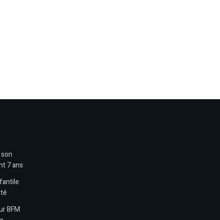
t son
nt 7 ans
fantile
nté
sur BFM