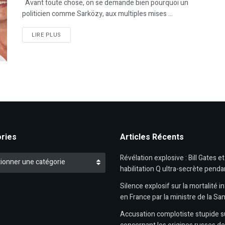
Avant toute chose, on se demande bien pourquoi un
politicien comme Sarközy, aux multiples mises ...
DETAILS
LIRE PLUS
ries
Articles Récents
es
Révélation explosive : Bill Gates e
ionner une catégorie
habilitation Q ultra-secrète penda
Silence explosif sur la mortalité in
en France par la ministre de la Sa
Accusation complotiste stupide 