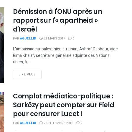
Démission à l'ONU après un
rapport sur l'« apartheid »
d'Israël
PAR
AGUELLID
21 MARS 2017
0
L’ambassadeur palestinien au Liban, Ashraf Dabbour, aide
Rima Khalaf, secrétaire générale adjointe des Nations
unies, à ...
DETAILS
LIRE PLUS
Complot médiatico-politique :
Sarközy peut compter sur Field
pour censurer Lucet !
PAR
AGUELLID
7 SEPTEMBRE 2016
0