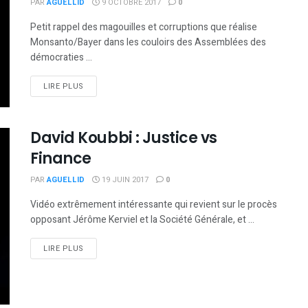
PAR
AGUELLID
9 OCTOBRE 2017
0
Petit rappel des magouilles et corruptions que réalise
Monsanto/Bayer dans les couloirs des Assemblées des
démocraties ...
DETAILS
LIRE PLUS
David Koubbi : Justice vs
Finance
PAR
AGUELLID
19 JUIN 2017
0
Vidéo extrêmement intéressante qui revient sur le procès
opposant Jérôme Kerviel et la Société Générale, et ...
DETAILS
LIRE PLUS