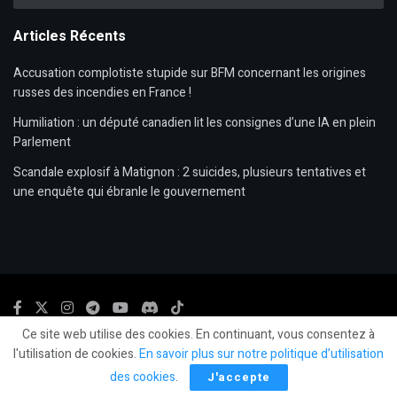
Articles Récents
Accusation complotiste stupide sur BFM concernant les origines
russes des incendies en France !
Humiliation : un député canadien lit les consignes d’une IA en plein
Parlement
Scandale explosif à Matignon : 2 suicides, plusieurs tentatives et
une enquête qui ébranle le gouvernement
Ce site web utilise des cookies. En continuant, vous consentez à
© 2024
LLP
- LeLibrePenseur.org et
Les Editions Fiat Lux
-
Mentions légales.
l'utilisation de cookies.
En savoir plus sur notre politique d’utilisation
des cookies
.
J'accepte
Social Media Auto Publish
Powered By :
XYZScripts.com