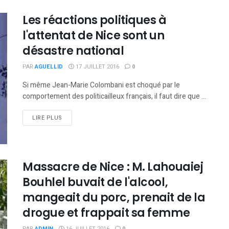
Les réactions politiques à
l'attentat de Nice sont un
désastre national
PAR
AGUELLID
17 JUILLET 2016
0
Si même Jean-Marie Colombani est choqué par le
comportement des politicailleux français, il faut dire que ...
DETAILS
LIRE PLUS
Massacre de Nice : M. Lahouaiej
Bouhlel buvait de l'alcool,
mangeait du porc, prenait de la
drogue et frappait sa femme
PAR
ADMIN
16 JUILLET 2016
0