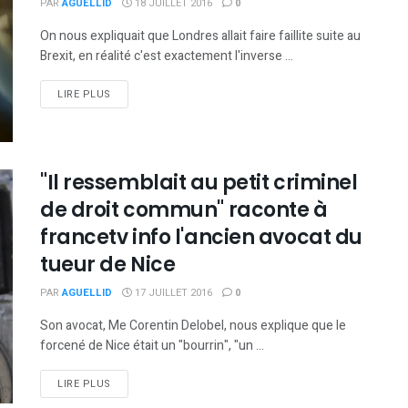
PAR
AGUELLID
18 JUILLET 2016
0
On nous expliquait que Londres allait faire faillite suite au
Brexit, en réalité c'est exactement l'inverse ...
DETAILS
LIRE PLUS
"Il ressemblait au petit criminel
de droit commun" raconte à
francetv info l'ancien avocat du
tueur de Nice
PAR
AGUELLID
17 JUILLET 2016
0
Son avocat, Me Corentin Delobel, nous explique que le
forcené de Nice était un "bourrin", "un ...
DETAILS
LIRE PLUS