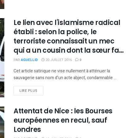
Le lien avec l'islamisme radical
établi : selon la police, le
terroriste connaissait un mec
qui a un cousin dont la sœur fait
le Ramadan
PAR
AGUELLID
20 JUILLET 2016
0
Cet article satirique ne vise nullement à atténuer la
sauvagerie sans nom d'un acte abject, condamnable ...
DETAILS
LIRE PLUS
Attentat de Nice : les Bourses
européennes en recul, sauf
Londres