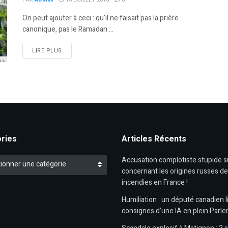
On peut ajouter à ceci : qu'il ne faisait pas la prière
canonique, pas le Ramadan ...
DETAILS
LIRE PLUS
ries
Articles Récents
es
Accusation complotiste stupide 
ionner une catégorie
concernant les origines russes d
incendies en France !
Humiliation : un député canadien li
consignes d’une IA en plein Parl