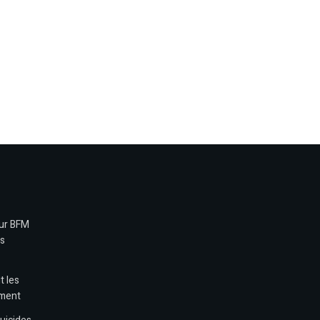
sur BFM
es
t les
ement