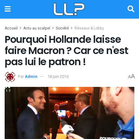
Accueil
Actu au scalpel
Société
Réseaux & Lobby
Pourquoi Hollande laisse
faire Macron ? Car ce n'est
pas lui le patron !
A
Par
Admin
18 juin 2016
A