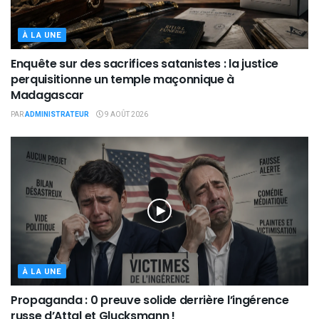
À LA UNE
Enquête sur des sacrifices satanistes : la justice
perquisitionne un temple maçonnique à
Madagascar
PAR
ADMINISTRATEUR
9 AOÛT 2026
À LA UNE
Propaganda : 0 preuve solide derrière l’ingérence
russe d’Attal et Glucksmann !