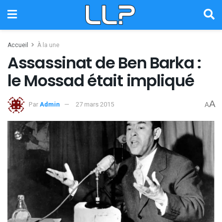
Accueil
À la une
Assassinat de Ben Barka :
le Mossad était impliqué
A
Par
Admin
27 mars 2015
A