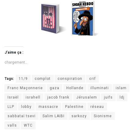
J’aime ça :
chargement…
Tags:
11/9
complot
conspiration
crif
Franc Maçonnerie
gaza
Hollande
illuminati
islam
Israël
israhell
jacob frank
Jérusalem
juifs
ldj
LLP
lobby
massacre
Palestine
réseau
sabbataï tsevi
Salim LAIBI
sarkozy
Sionisme
valls
WTC