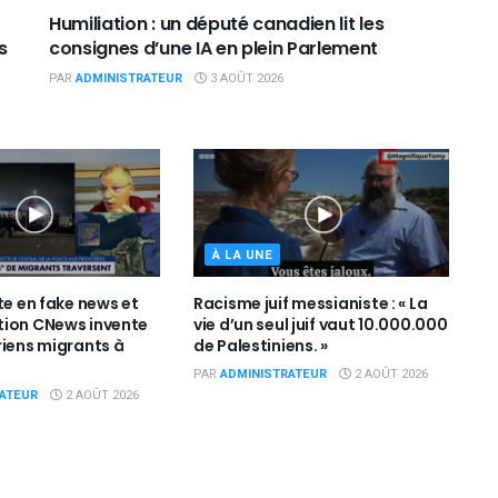
Humiliation : un député canadien lit les
s
consignes d’une IA en plein Parlement
PAR
ADMINISTRATEUR
3 AOÛT 2026
À LA UNE
te en fake news et
Racisme juif messianiste : « La
tion CNews invente
vie d’un seul juif vaut 10.000.000
riens migrants à
de Palestiniens. »
PAR
ADMINISTRATEUR
2 AOÛT 2026
ATEUR
2 AOÛT 2026