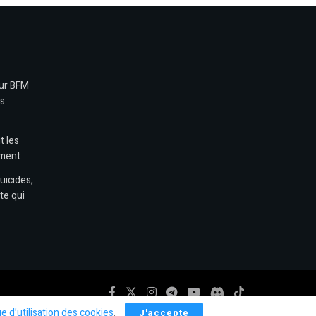
sur BFM
es
t les
ement
uicides,
te qui
ue d’utilisation des cookies
.
J'accepte