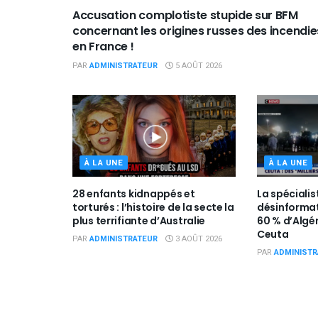
Accusation complotiste stupide sur BFM
concernant les origines russes des incendie
en France !
PAR
ADMINISTRATEUR
5 AOÛT 2026
À LA UNE
À LA UNE
28 enfants kidnappés et
La spécialis
torturés : l’histoire de la secte la
désinforma
plus terrifiante d’Australie
60 % d’Algé
Ceuta
PAR
ADMINISTRATEUR
3 AOÛT 2026
PAR
ADMINISTR