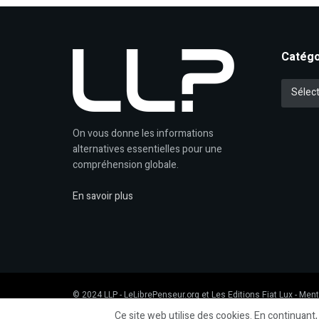
Catégo
Catégori
Sélect
On vous donne les informations
alternatives essentielles pour une
compréhension globale.
En savoir plus
© 2024
LLP
- LeLibrePenseur.org et
Les Editions Fiat Lux
-
Ment
Ce site web utilise des cookies. En continuant,