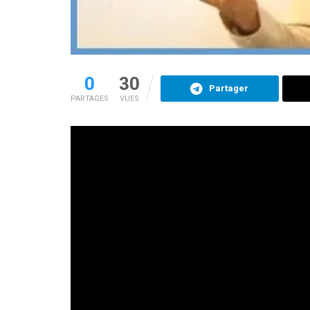
0
30
Partager
PARTAGES
VUES