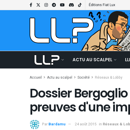
Éditions Fiat Lux
ACTU AU SCALPEL
L
Accueil
Actu au scalpel
Société
Réseaux & Lobby
Dossier Bergoglio 
preuves d'une im
Par
Bardamu
24 août 2015
in
Réseaux & Lo