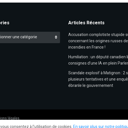
ries
Articles Récents
es
Accusation complotiste stupide 
ionner une catégorie
concernant les origines russes d
incendies en France !
Humiliation : un député canadien li
consignes d’une IA en plein Parl
Scandale explosif à Matignon : 2 s
plusieurs tentatives et une enquê
ébranle le gouvernement
ions légales.
 vous consentez à l'utilisation de cookies.
En savoir plus sur notre politiq