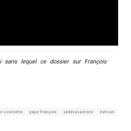
i sans lequel ce dossier sur François
n Livernette
pape François
sédévacantiste
Vatican