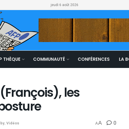
jeudi 6 août 2026
LP THÈQUE
COMMUNAUTÉ
CONFÉRENCES
LA 
(François), les
posture
0
A
bby
,
Vidéos
A