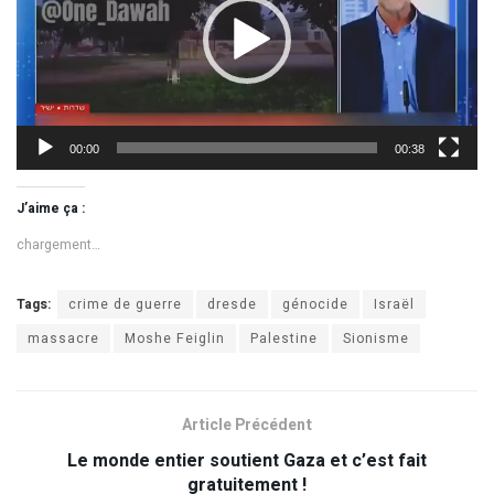
00:00
00:38
J’aime ça :
chargement…
Tags:
crime de guerre
dresde
génocide
Israël
massacre
Moshe Feiglin
Palestine
Sionisme
Article Précédent
Le monde entier soutient Gaza et c’est fait
gratuitement !