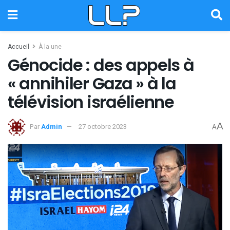
Accueil
À la une
Génocide : des appels à
« annihiler Gaza » à la
télévision israélienne
A
Par
Admin
27 octobre 2023
A