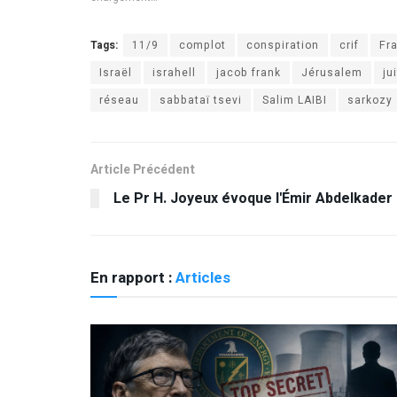
Tags:
11/9
complot
conspiration
crif
Fr
Israël
israhell
jacob frank
Jérusalem
ju
réseau
sabbataï tsevi
Salim LAIBI
sarkozy
Article Précédent
Le Pr H. Joyeux évoque l'Émir Abdelkader
En rapport :
Articles