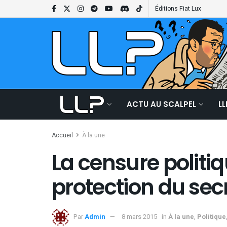
Éditions Fiat Lux
ACTU AU SCALPEL
L
Accueil
À la une
La censure politi
protection du secr
Par
Admin
8 mars 2015
in
À la une
,
Politique