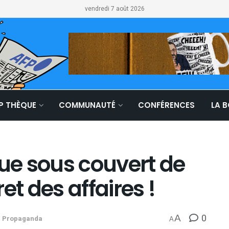
vendredi 7 août 2026
LP THÈQUE
COMMUNAUTÉ
CONFÉRENCES
LA 
que sous couvert de
et des affaires !
0
A
,
Propaganda
A