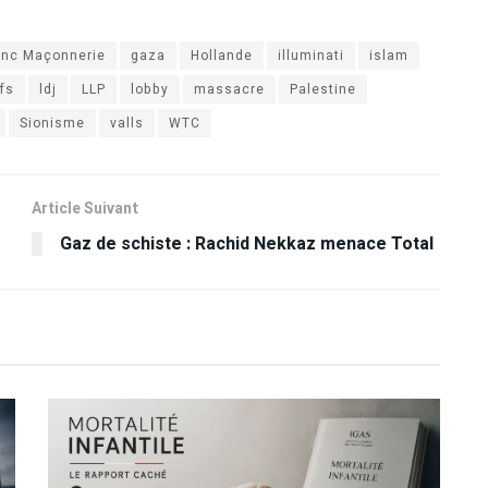
anc Maçonnerie
gaza
Hollande
illuminati
islam
ifs
ldj
LLP
lobby
massacre
Palestine
Sionisme
valls
WTC
Article Suivant
Gaz de schiste : Rachid Nekkaz menace Total