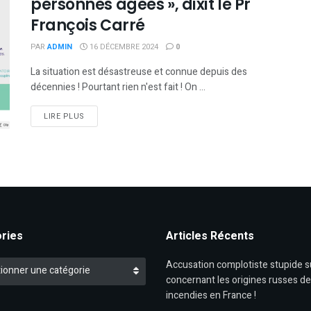
personnes âgées », dixit le Pr
François Carré
PAR
ADMIN
16 DÉCEMBRE 2024
0
La situation est désastreuse et connue depuis des
décennies ! Pourtant rien n'est fait ! On ...
DETAILS
LIRE PLUS
ries
Articles Récents
es
Accusation complotiste stupide 
ionner une catégorie
concernant les origines russes d
incendies en France !