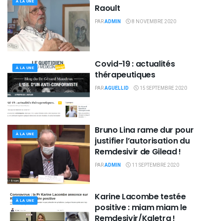
À LA UNE
Raoult
PAR
ADMIN
8 NOVEMBRE 2020
Covid-19 : actualités
À LA UNE
thérapeutiques
PAR
AGUELLID
15 SEPTEMBRE 2020
Bruno Lina rame dur pour
À LA UNE
justifier l’autorisation du
Remdesivir de Gilead !
PAR
ADMIN
11 SEPTEMBRE 2020
Karine Lacombe testée
À LA UNE
positive : miam miam le
Remdesivir/Kaletra !