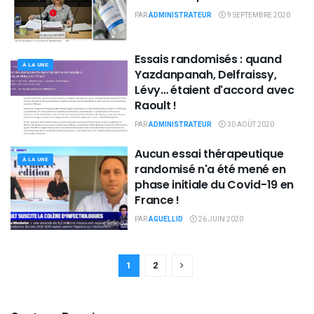
PAR
ADMINISTRATEUR
9 SEPTEMBRE 2020
Essais randomisés : quand
À LA UNE
Yazdanpanah, Delfraissy,
Lévy… étaient d'accord avec
Raoult !
PAR
ADMINISTRATEUR
30 AOÛT 2020
Aucun essai thérapeutique
À LA UNE
randomisé n'a été mené en
phase initiale du Covid-19 en
France !
PAR
AGUELLID
26 JUIN 2020
1
2