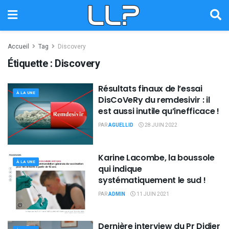
Accueil
Tag
Discovery
Étiquette :
Discovery
Résultats finaux de l’essai
À LA UNE
DisCoVeRy du remdesivir : il
est aussi inutile qu’inefficace !
PAR
AGUELLID
28 JUIN 2022
Karine Lacombe, la boussole
À LA UNE
qui indique
systématiquement le sud !
PAR
ADMIN
11 JUIN 2021
Dernière interview du Pr Didier