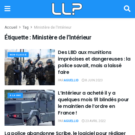
Accueil
Tag
Ministère de l'Intérieur
Étiquette :
Ministère de l’Intérieur
Des LBD aux munitions
NON-CLASSÉ
imprécises et dangereuses : la
police savait, mais a laissé
faire
PAR
AGUELLID
8 JUIN 2023
L’Intérieur a acheté il y a
À LA UNE
quelques mois 91 blindés pour
le maintien de l’ordre en
France !
PAR
AGUELLID
23 AVRIL 2022
La police abandonne Scribe, le logiciel pour rédiger