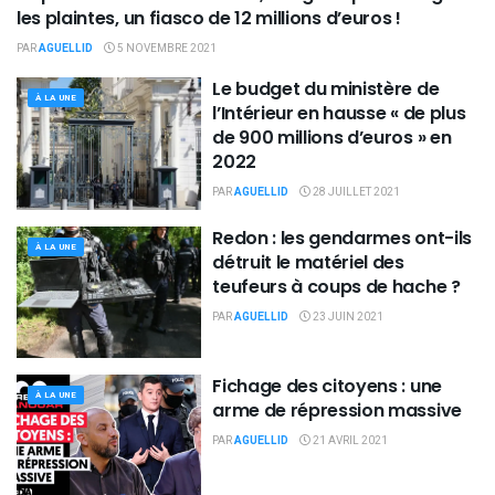
À LA UNE
les plaintes, un fiasco de 12 millions d’euros !
PAR
AGUELLID
5 NOVEMBRE 2021
Le budget du ministère de
À LA UNE
l’Intérieur en hausse « de plus
de 900 millions d’euros » en
2022
PAR
AGUELLID
28 JUILLET 2021
Redon : les gendarmes ont-ils
À LA UNE
détruit le matériel des
teufeurs à coups de hache ?
PAR
AGUELLID
23 JUIN 2021
Fichage des citoyens : une
À LA UNE
arme de répression massive
PAR
AGUELLID
21 AVRIL 2021