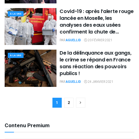
Covid-19 : après l’alerte rouge
À LA UNE
lancée en Moselle, les
analyses des eaux usées
confirment la chute de
l'épidémie !
PAR
AGUELLID
20 FÉVRIER 2021
De la délinquance aux gangs,
À LA UNE
le crime se répand en France
sans réaction des pouvoirs
publics !
PAR
AGUELLID
24 JANVIER 2021
1
2
Contenu Premium