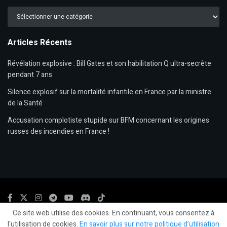
Catégories
Articles Récents
Révélation explosive : Bill Gates et son habilitation Q ultra-secrète
pendant 7 ans
Silence explosif sur la mortalité infantile en France par la ministre
de la Santé
Accusation complotiste stupide sur BFM concernant les origines
russes des incendies en France !
Ce site web utilise des cookies. En continuant, vous consentez à
© 2024
LLP
- LeLibrePenseur.org et
Les Editions Fiat Lux
-
Mentions légales.
l'utilisation de cookies.
En savoir plus sur notre politique d’utilisation