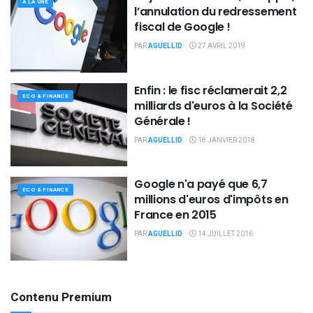
À LA UNE
l’annulation du redressement
fiscal de Google !
PAR
AGUELLID
27 AVRIL 2019
Enfin : le fisc réclamerait 2,2
ECO & FINANCE
milliards d'euros à la Société
Générale !
PAR
AGUELLID
18 JANVIER 2018
Google n'a payé que 6,7
ECO & FINANCE
millions d'euros d'impôts en
France en 2015
PAR
AGUELLID
14 JUILLET 2016
Contenu Premium