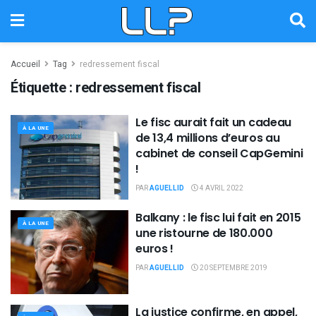
Accueil
Tag
redressement fiscal
Étiquette :
redressement fiscal
Le fisc aurait fait un cadeau
À LA UNE
de 13,4 millions d’euros au
cabinet de conseil CapGemini
!
PAR
AGUELLID
4 AVRIL 2022
Balkany : le fisc lui fait en 2015
À LA UNE
une ristourne de 180.000
euros !
PAR
AGUELLID
20 SEPTEMBRE 2019
La justice confirme, en appel,