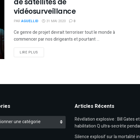
de satellites de
vidéosurveillance
PAR
AGUELLID
31 MAI 2020
0
Ce genre de projet devrait terroriser tout le monde à
commencer par nos dirigeants et pourtant ...
DETAILS
LIRE PLUS
ries
Articles Récents
es
Révélation explosive : Bill Gates e
ionner une catégorie
habilitation Q ultra-secrète penda
Silence explosif sur la mortalité in