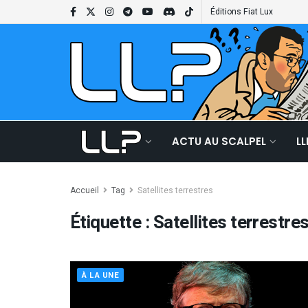
Éditions Fiat Lux
ACTU AU SCALPEL
L
Accueil
Tag
Satellites terrestres
Étiquette :
Satellites terrestre
À LA UNE