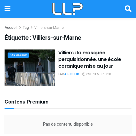
Accueil
Tag
Villiers-sur-Marne
Étiquette :
Villiers-sur-Marne
Villiers : la mosquée
NON-CLASSÉ
perquisitionnée, une école
coranique mise au jour
PAR
AGUELLID
2 SEPTEMBRE 2016
Contenu Premium
Pas de contenu disponible