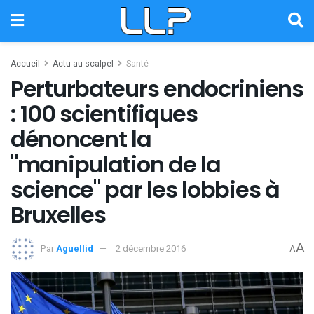
Accueil
Actu au scalpel
Santé
Perturbateurs endocriniens
: 100 scientifiques
dénoncent la
"manipulation de la
science" par les lobbies à
Bruxelles
A
Par
Aguellid
2 décembre 2016
A